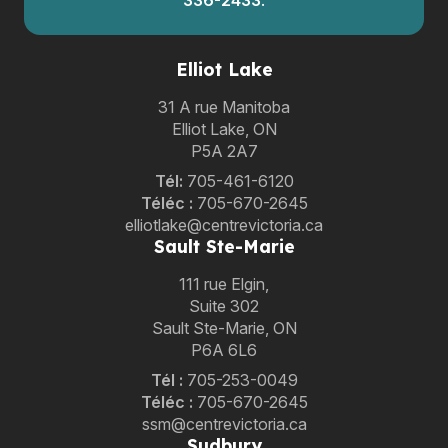
336-2433
.
Elliot Lake
31 A rue Manitoba
Elliot Lake, ON
P5A 2A7
Tél:
705-461-6120
Téléc :
705-670-2645
elliotlake@centrevictoria.ca
Sault Ste-Marie
111 rue Elgin,
Suite 302
Sault Ste-Marie, ON
P6A 6L6
Tél
:
705-253-0049
Téléc :
705-670-2645
ssm@centrevictoria.ca
Sudbury