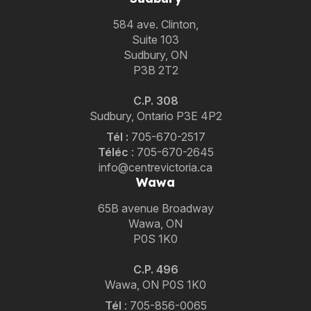
584 ave. Clinton,
Suite 103
Sudbury, ON
P3B 2T2
C.P. 308
Sudbury, Ontario P3E 4P2
Tél :
705-670-2517
Téléc
:
705-670-2645
info@centrevictoria.ca
Wawa
65B avenue Broadway
Wawa, ON
P0S 1K0
C.P. 496
Wawa, ON P0S 1K0
Tél
:
705-856-0065