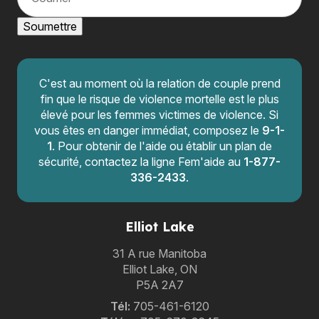
u
r
Soumettre
r
i
e
l
C'est au moment où la relation de couple prend
fin que le risque de violence mortelle est le plus
élevé pour les femmes victimes de violence. Si
vous êtes en danger immédiat, composez le
9-1-
1
. Pour obtenir de l'aide ou établir un plan de
sécurité, contactez la ligne Fem'aide au
1-877-
336-2433
.
Elliot Lake
31 A rue Manitoba
Elliot Lake, ON
P5A 2A7
Tél:
705-461-6120