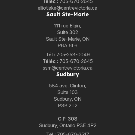
Téléc :
705-670-2645
elliotlake@centrevictoria.ca
Sault Ste-Marie
111 rue Elgin,
Suite 302
Sault Ste-Marie, ON
P6A 6L6
Tél
:
705-253-0049
Téléc :
705-670-2645
ssm@centrevictoria.ca
Sudbury
584 ave. Clinton,
Suite 103
Sudbury, ON
P3B 2T2
C.P. 308
Sudbury, Ontario P3E 4P2
Tél :
705-670-2517