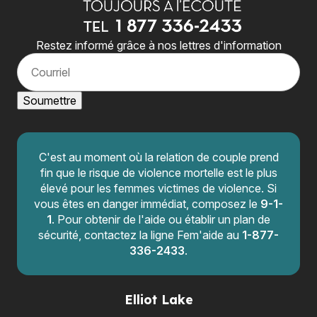
Restez informé grâce à nos lettres d'information
C
o
u
r
Soumettre
r
i
e
l
C'est au moment où la relation de couple prend
fin que le risque de violence mortelle est le plus
élevé pour les femmes victimes de violence. Si
vous êtes en danger immédiat, composez le
9-1-
1
. Pour obtenir de l'aide ou établir un plan de
sécurité, contactez la ligne Fem'aide au
1-877-
336-2433
.
Elliot Lake