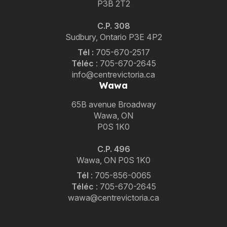
P3B 2T2
C.P. 308
Sudbury, Ontario P3E 4P2
Tél :
705-670-2517
Téléc
:
705-670-2645
info@centrevictoria.ca
Wawa
65B avenue Broadway
Wawa, ON
P0S 1K0
C.P. 496
Wawa, ON P0S 1K0
Tél
:
705-856-0065
Téléc
:
705-670-2645
wawa@centrevictoria.ca